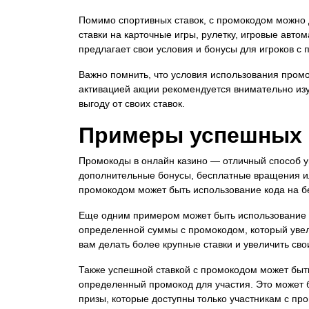
Помимо спортивных ставок, с промокодом можно де
ставки на карточные игры, рулетку, игровые авто
предлагает свои условия и бонусы для игроков с
Важно помнить, что условия использования промо
активацией акции рекомендуется внимательно изу
выгоду от своих ставок.
Примеры успешных 
Промокоды в онлайн казино — отличный способ у
дополнительные бонусы, бесплатные вращения и
промокодом может быть использование кода на б
Еще одним примером может быть использование 
определенной суммы с промокодом, который увел
вам делать более крупные ставки и увеличить св
Также успешной ставкой с промокодом может быть
определенный промокод для участия. Это может 
призы, которые доступны только участникам с пр