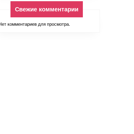
Свежие комментарии
Нет комментариев для просмотра.