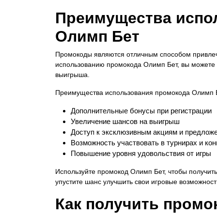
Преимущества испо
Олимп Бет
Промокоды являются отличным способом привлече
использованию промокода Олимп Бет, вы можете 
выигрыша.
Преимущества использования промокода Олимп 
Дополнительные бонусы при регистрации
Увеличение шансов на выигрыш
Доступ к эксклюзивным акциям и предлож
Возможность участвовать в турнирах и ко
Повышение уровня удовольствия от игры
Используйте промокод Олимп Бет, чтобы получить
упустите шанс улучшить свои игровые возможност
Как получить промо