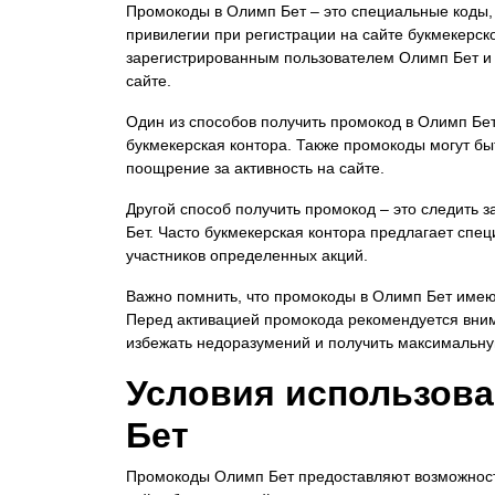
Промокоды в Олимп Бет – это специальные коды,
привилегии при регистрации на сайте букмекерск
зарегистрированным пользователем Олимп Бет и
сайте.
Один из способов получить промокод в Олимп Бет 
букмекерская контора. Также промокоды могут б
поощрение за активность на сайте.
Другой способ получить промокод – это следить
Бет. Часто букмекерская контора предлагает спе
участников определенных акций.
Важно помнить, что промокоды в Олимп Бет имею
Перед активацией промокода рекомендуется вним
избежать недоразумений и получить максимальную
Условия использов
Бет
Промокоды Олимп Бет предоставляют возможност