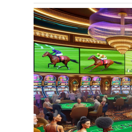
Беков