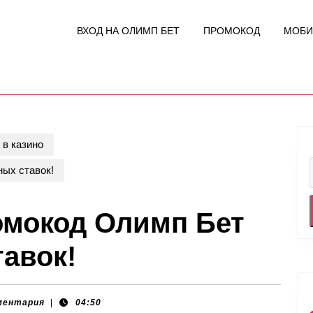
ВХОД НА ОЛИМП БЕТ
ПРОМОКОД
МОБИ
 в казино
ых ставок!
омокод Олимп Бет
авок!
ментария
|
04:50