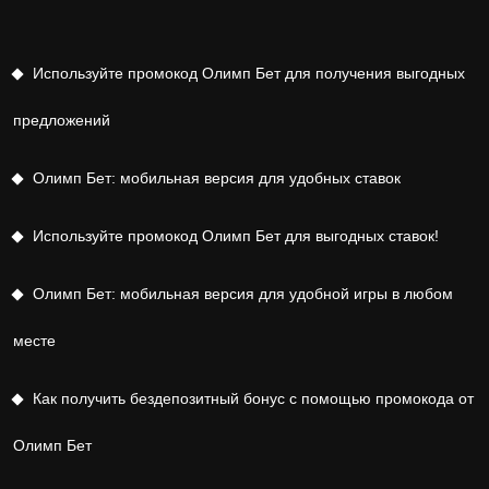
Используйте промокод Олимп Бет для получения выгодных
предложений
Олимп Бет: мобильная версия для удобных ставок
Используйте промокод Олимп Бет для выгодных ставок!
Олимп Бет: мобильная версия для удобной игры в любом
месте
Как получить бездепозитный бонус с помощью промокода от
Олимп Бет