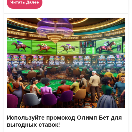
Читать
Читать Далее
Олимп
Далее
Бет
Используйте промокод Олимп Бет для
Используйте
выгодных ставок!
промокод