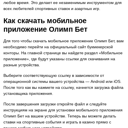
любое время. Это делает ее незаменимым инструментом для
всех любителей спортивных ставок и азартных игр.
Как скачать мобильное
приложение Олимп Бет
Для того чтобы скачать мобильное приложение Олимп Бет, вам
необходимо перейти на официальный сайт букмекерской
конторы. На главной странице вы найдете раздел «Мобильное
приложение», где будут указаны ссылки для скачивания на
разные устройства.
Выберите соответствующую ссылку в зависимости от
операционной системы вашего устройства — Android или iOS.
После того как вы нажмете на ссылку, начнется загрузка файла
установщика приложения.
После завершения загрузки откройте файл и следуйте
инструкциям на экране для установки мобильного приложения
Олимп Бет на вашем устройстве. Теперь вы можете делать
ставки на спортивные события и играть в казино прямо с
вашего мобильного устройства.