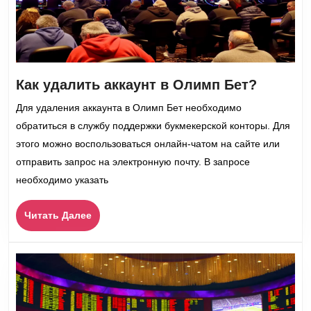
Как
Как удалить аккаунт в Олимп Бет?
удалит
Для удаления аккаунта в Олимп Бет необходимо
аккаунт
обратиться в службу поддержки букмекерской конторы. Для
в
этого можно воспользоваться онлайн-чатом на сайте или
Олимп
отправить запрос на электронную почту. В запросе
Бет?
необходимо указать
Читать
Читать Далее
Далее