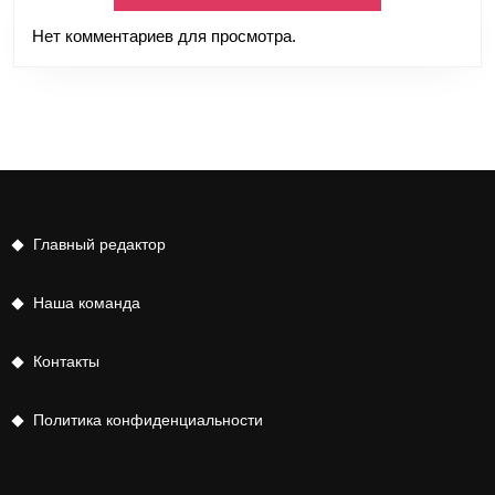
Нет комментариев для просмотра.
Главный редактор
Наша команда
Контакты
Политика конфиденциальности