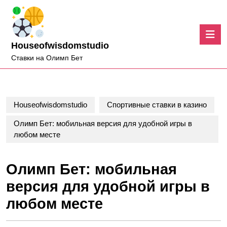
Перейти
к
содержимому
К
Перейти
О
Houseofwisdomstudio
к
Ставки на Олимп Бет
содержимому
Houseofwisdomstudio
Спортивные ставки в казино
Олимп Бет: мобильная версия для удобной игры в
любом месте
Олимп Бет: мобильная
версия для удобной игры в
любом месте